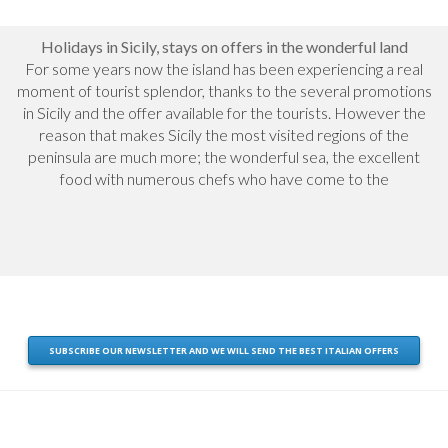
Trapani
€ 290.00
from
Holidays in Sicily, stays on offers in the wonderful land
Soggiorno Marzamemi Casa con
For some years now the island has been experiencing a real
piscina in residence
Siracusa
moment of tourist splendor, thanks to the several promotions
€ 190.00
from
in Sicily and the offer available for the tourists. However the
Vacanze a Giardini Naxos con
reason that makes Sicily the most visited regions of the
terrazza vista mare
peninsula are much more; the wonderful sea, the excellent
Messina
€ 90.00
from
food with numerous chefs who have come to the
Suite a Mondello vicino il Mare
Palermo
€ 190.00
from
Ideale per visitare Catania vicino il
mare
Catania
€ 85.00
from
SUBSCRIBE OUR NEWSLETTER AND WE WILL SEND THE BEST ITALIAN OFFERS
Hotel Agrigento con centro
benessere e SPA
Agrigento
€ 160.00
from
Giardini Naxos Casa 50 metri dal