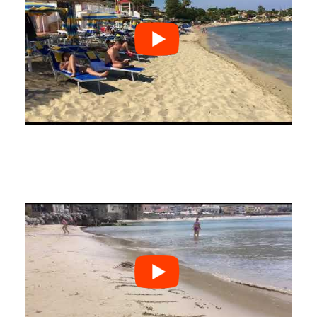
from
Offerta Vacanze a Balestrate a 100
mt dal mare
Palermo
€ 60.00
from
Offerta Vacanze a Portopalo di Capo
Passero Mare
Siracusa
€ 80.00
from
Villa Fontane Bianche con piscina
vicino il mare
Siracusa
€ 360.00
from
Vacanze rigeneranti tra Capo
d'Orlando e Brolo
Messina
€ 80.00
from
Camere in offerta a Terrasini vicino il
mare
Palermo
€ 59.00
from
Etna Villa con Piscina vicino al mare
Catania