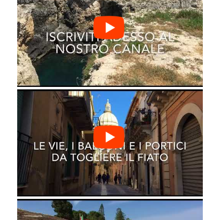
Villa per Vacanze Luxury a Lampedusa
Agrigento
€ 160.00
from
Camere in offerta Catania vacanza
indimenticabile
Catania
€ 65.00
from
Offerta last minute Avola in B&B
Siracusa
€ 89.00
from
VACANZA A LINOSA B&B
RESIDENCE LA POSTA
Agrigento
€ 59.00
from
Ortigia Vacanze Appartamento
luxury con terrazza
Siracusa
€ 190.00
from
Vacanze Green e Inclusive Pantelleria
B&B Piscina
Trapani
€ 220.00