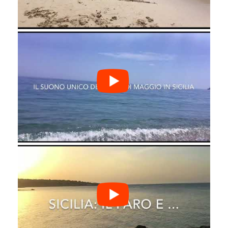
€ 110.00
from
Offerta Patti fronte Eolie Residence
Club
Messina
€ 65.00
from
Vacanze a Pantelleria stupendi
Dammusi offerta
Trapani
€ 119.00
from
Vacanza a Sperlinga a due passi da
Nicosia e Gangi
Enna
€ 60.00
from
Vacanze straordinarie in Sicilia case
con Piscina
Ragusa
€ 100.00
from
Vacanza indimenticabile in famiglia a
Taormina
Messina
€ 120.00
from
Offerta in Hotel per vacanze al mare