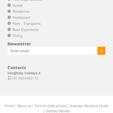
Hostel
Vacanza Etna Chalet Offerta natura
Residence
incontaminata
Restaurant
Catania
€ 130.00
from
Rent - Transports
Escursioni Isole Egadi esperienza
Boat Experience
indimenticabile
Diving
Trapani
€ 70.00
from
Newsletter
Hotel a 250 dal mare con SPA nel Sud
Invia
Sicilia
Siracusa
€ 180.00
from
Contacts
VILLA MARINA 9 POSTI A 20 METRI
DAL MARE
info@italy-holidays.it
Ragusa
+39 3924462173
€ 110.00
from
Vacanza a Pozzallo Mare Hotel in
offerta
Ragusa
€ 109.00
from
Home
|
About us
|
Termini della privacy
|
Inserisci Struttura Gratis
Vacanze nelle Madonie Hotel **** a
|
Gestisci Attività
Castelbuono