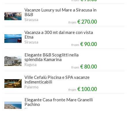
Vacanze Luxury sul Mare a Siracusa in
B&B
Siracusa
€ 270.00
from
Vacanza a 300 mt dal mare con vista
Etna
Siracusa
€ 90.00
from
Elegante B&B Scoglitti nella
splendida Kamarina
Ragusa
€ 80.00
from
Ville Cefalù Piscina e SPA vacanze
indimenticabili
Palermo
€ 100.00
from
Elegante Casa fronte Mare Granelli
Pachino
Siracusa
€ 140.00
from
Vacanze a Custonaci ai piedi del
Monte Cofano